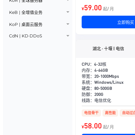
KoR | 全球服务器
59.00
¥
起/ 月
KeB | 全增值业务
立即购买
KoP | 桌面云服务
CdN | KD·DDoS
湖北 · 十堰 | 电信
CPU：4-32核
内存：4-64GB
带宽：20-1000Mbps
系统：Windows/Linux
硬盘：80-500GB
防御：200G
线路：电信优化
电信骨干
高性能
自动过
58.00
¥
起/ 月