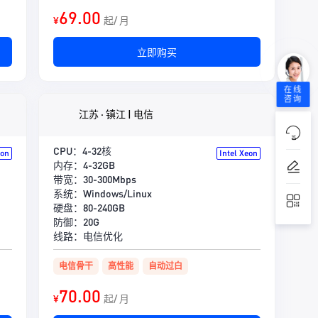
69.00
¥
起/ 月
立即购买
在线
咨询
江苏 · 镇江 | 电信
CPU：4-32核
eon
Intel Xeon
内存：4-32GB
带宽：30-300Mbps
系统：Windows/Linux
硬盘：80-240GB
防御：20G
线路：电信优化
电信骨干
高性能
自动过白
70.00
¥
起/ 月