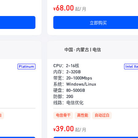
68.00
¥
起/ 月
立即购买
中国 · 内蒙古 | 电信
CPU：2~16核
Platinum
Intel X
内存：2~32GB
带宽：20~1000Mbps
系统：Windows/Linux
硬盘：80~500GB
防御：20G
线路：电信优化
白
电信骨干
高性能
自动过白
39.00
¥
起/ 月