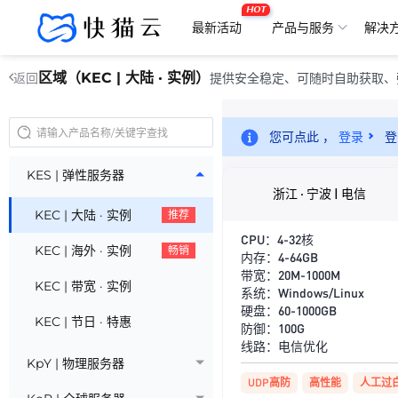
HOT
最新活动
产品与服务
解决
区域（KEC | 大陆 · 实例）
提供安全稳定、可随时自助获取、
返回
您可点此 ，
登录
登
KES | 弹性服务器
浙江 · 宁波 | 电信
KEC | 大陆 · 实例
推荐
CPU：4-32核
KEC | 海外 · 实例
畅销
内存：4-64GB
带宽：20M-1000M
KEC | 带宽 · 实例
系统：Windows/Linux
硬盘：60-1000GB
KEC | 节日 · 特惠
防御：100G
线路：电信优化
KpY | 物理服务器
UDP高防
高性能
人工过