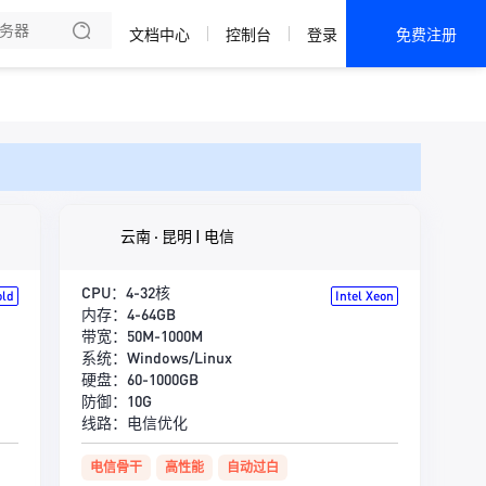
法巡查
文档中心
控制台
登录
免费注册
全部产品
新闻资讯
帮助文档
热销推荐
KEC | 大陆 · 实例
云南 · 昆明 | 电信
KEC | 海外 · 实例
CPU：4-32核
old
Intel Xeon
内存：4-64GB
Phy | 成都 · 电信
带宽：50M-1000M
系统：Windows/Linux
Phy | 宁波 · 电信
硬盘：60-1000GB
防御：10G
线路：电信优化
电信骨干
高性能
自动过白