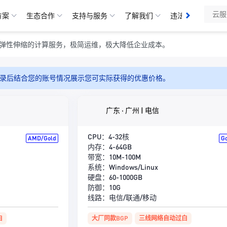
方案
生态合作
支持与服务
了解我们
违法举报
违
弹性伸缩的计算服务，极简运维，极大降低企业成本。
录后结合您的账号情况展示您可实际获得的优惠价格。
广东 · 广州 | 电信
CPU：4-32核
AMD/Gold
G
内存：4-64GB
带宽：10M-100M
系统：Windows/Linux
硬盘：60-1000GB
防御：10G
线路：电信/联通/移动
白
大厂同款BGP
三线网络自动过白