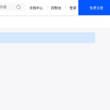
法巡查
文档中心
控制台
登录
免费注册
全部产品
新闻资讯
帮助文档
热销推荐
KEC | 大陆 · 实例
KEC | 海外 · 实例
Phy | 成都 · 电信
Phy | 宁波 · 电信