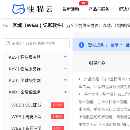
HOT
最新活动
产品与服务
解决
区域（WEB | 记账软件）
为企业提供全方位、高效、精准的
返回
您可点此 ，
登录
登
KES | 弹性服务器
财税产品
KpY | 物理服务器
产品介绍: (为企业提供全
KoR | 全球服务器
理工具，让您的经营数据成为核
KeB | 全增值业务
基本功能: (基本资料右上
导入功能、会计科目导入功能
WEB | SSL证书
NEW
出功能、单据录入自动联查凭
WEB | 禹防火墙
上角联查明细表功能、驾驶舱
NEW
单据录入对应呈现的报表功能
WEB | 商标注册
HOT