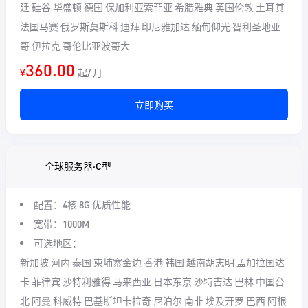
廷 硅谷 华盛顿 德国 保加利亚索菲亚 希腊雅典 英国伦敦 土耳其
法国马赛 俄罗斯莫斯科 迪拜 印尼雅加达 缅甸仰光 智利圣地亚
哥 伊拉克 哥伦比亚波哥大
360.00
¥
起/ 月
立即购买
全球服务器·C型
配置：4核 8G
优质性能
宽带：1000M
可选地区：
新加坡 河内 泰国 柬埔寨金边 香港 韩国 越南胡志明 孟加拉国达
卡 菲律宾 沙特利雅得 马来西亚 日本东京 沙特吉达 巴林 中国台
北 阿曼 科威特 巴基斯坦卡拉奇 尼泊尔 南非 埃及开罗 巴西 阿根