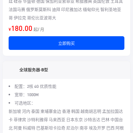
廷 硅谷 华盛顿 德国 保加利亚索菲亚 希腊雅典 英国伦敦 土耳其
法国马赛 俄罗斯莫斯科 迪拜 印尼雅加达 缅甸仰光 智利圣地亚
哥 伊拉克 哥伦比亚波哥大
180.00
¥
起/ 月
立即购买
全球服务器·B型
配置：2核 4G
优质性能
宽带：1000M
可选地区：
新加坡 河内 泰国 柬埔寨金边 香港 韩国 越南胡志明 孟加拉国达
卡 菲律宾 沙特利雅得 马来西亚 日本东京 沙特吉达 巴林 中国台
北 阿曼 科威特 巴基斯坦卡拉奇 尼泊尔 南非 埃及开罗 巴西 阿根