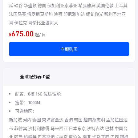
廷 硅谷 华盛顿 德国 保加利亚索菲亚 希腊雅典 英国伦敦 土耳其
法国马赛 俄罗斯莫斯科 迪拜 印尼雅加达 缅甸仰光 智利圣地亚
哥 伊拉克 哥伦比亚波哥大
675.00
¥
起/ 月
立即购买
全球服务器·D型
配置：8核 16G
优质性能
宽带：1000M
可选地区：
新加坡 河内 泰国 柬埔寨金边 香港 韩国 越南胡志明 孟加拉国达
卡 菲律宾 沙特利雅得 马来西亚 日本东京 沙特吉达 巴林 中国台
北 阿曼 科威特 巴基斯坦卡拉奇 尼泊尔 南非 埃及开罗 巴西 阿根