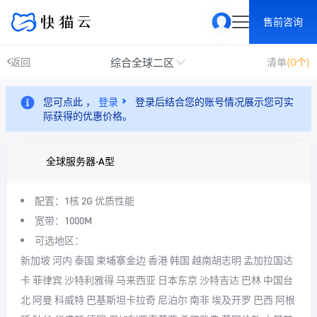
售前咨询
综合全球二区
返回
清单
(0个)
您可点此 ，
登录
登录后结合您的账号情况展示您可实
际获得的优惠价格。
全球服务器·A型
配置：1核 2G
优质性能
宽带：1000M
可选地区：
新加坡 河内 泰国 柬埔寨金边 香港 韩国 越南胡志明 孟加拉国达
卡 菲律宾 沙特利雅得 马来西亚 日本东京 沙特吉达 巴林 中国台
北 阿曼 科威特 巴基斯坦卡拉奇 尼泊尔 南非 埃及开罗 巴西 阿根