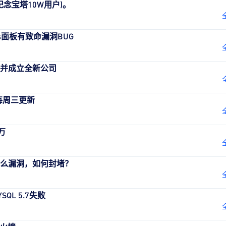
纪念宝塔10W用户)。
ws面板有致命漏洞BUG
并成立全新公司
每周三更新
万
么漏洞，如何封堵？
QL 5.7失败